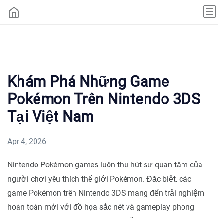
Khám Phá Những Game
Pokémon Trên Nintendo 3DS
Tại Việt Nam
Apr 4, 2026
Nintendo Pokémon games luôn thu hút sự quan tâm của
người chơi yêu thích thế giới Pokémon. Đặc biệt, các
game Pokémon trên Nintendo 3DS mang đến trải nghiệm
hoàn toàn mới với đồ họa sắc nét và gameplay phong