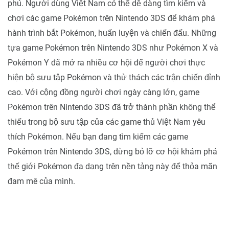
phú. Người dùng Việt Nam có thể dễ dàng tìm kiếm và
chơi các game Pokémon trên Nintendo 3DS để khám phá
hành trình bắt Pokémon, huấn luyện và chiến đấu. Những
tựa game Pokémon trên Nintendo 3DS như Pokémon X và
Pokémon Y đã mở ra nhiều cơ hội để người chơi thực
hiện bộ sưu tập Pokémon và thử thách các trận chiến đỉnh
cao. Với cộng đồng người chơi ngày càng lớn, game
Pokémon trên Nintendo 3DS đã trở thành phần không thể
thiếu trong bộ sưu tập của các game thủ Việt Nam yêu
thích Pokémon. Nếu bạn đang tìm kiếm các game
Pokémon trên Nintendo 3DS, đừng bỏ lỡ cơ hội khám phá
thế giới Pokémon đa dạng trên nền tảng này để thỏa mãn
đam mê của mình.