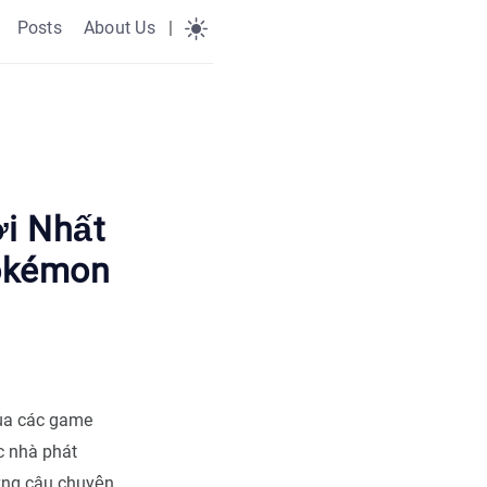
Posts
About Us
|
i Nhất
Pokémon
của các game
c nhà phát
ững câu chuyện