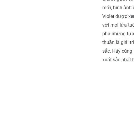
mới, hình ảnh
Violet được x
với mọi lứa tu
phá những tựa
thuần là giải 
sắc. Hãy cùng
xuất sắc nhất 