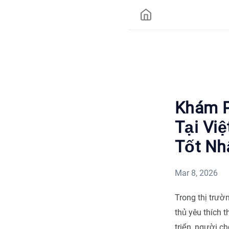
Khám 
Tại Vi
Tốt Nh
Mar 8, 2026
Trong thị trư
thủ yêu thích 
triển, người c