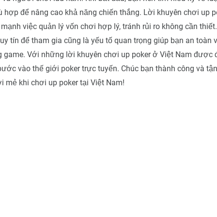
ù hợp để nâng cao khả năng chiến thắng. Lời khuyên chơi up p
ạnh việc quản lý vốn chơi hợp lý, tránh rủi ro không cần thiết.
uy tín để tham gia cũng là yếu tố quan trọng giúp bạn an toàn 
g game. Với những lời khuyên chơi up poker ở Việt Nam được 
 bước vào thế giới poker trực tuyến. Chúc bạn thành công và 
i mẻ khi chơi up poker tại Việt Nam!