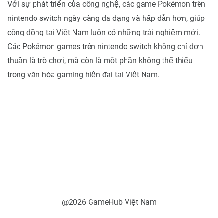
Với sự phát triển của công nghệ, các game Pokémon trên
nintendo switch ngày càng đa dạng và hấp dẫn hơn, giúp
cộng đồng tại Việt Nam luôn có những trải nghiệm mới.
Các Pokémon games trên nintendo switch không chỉ đơn
thuần là trò chơi, mà còn là một phần không thể thiếu
trong văn hóa gaming hiện đại tại Việt Nam.
@2026 GameHub Việt Nam