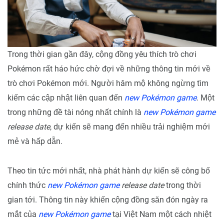
Trong thời gian gần đây, cộng đồng yêu thích trò chơi
Pokémon rất háo hức chờ đợi về những thông tin mới về
trò chơi Pokémon mới. Người hâm mộ không ngừng tìm
kiếm các cập nhật liên quan đến
new Pokémon game
. Một
trong những đề tài nóng nhất chính là
new Pokémon game
release date
, dự kiến sẽ mang đến nhiều trải nghiệm mới
mẻ và hấp dẫn.
Theo tin tức mới nhất, nhà phát hành dự kiến sẽ công bố
chính thức
new Pokémon game
release date
trong thời
gian tới. Thông tin này khiến cộng đồng săn đón ngày ra
mắt của
new Pokémon game
tại Việt Nam một cách nhiệt