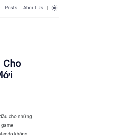
Posts
About Us
|
 Cho
Mới
 đầu cho những
h game
ntendo không