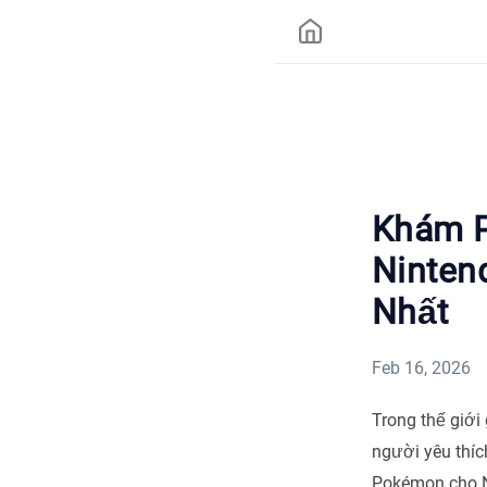
Khám 
Ninten
Nhất
Feb 16, 2026
Trong thế giớ
người yêu thí
Pokémon cho N