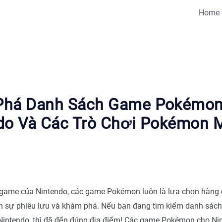
Home
Phá Danh Sách Game Pokémon
do Và Các Trò Chơi Pokémon 
i game của Nintendo, các game Pokémon luôn là lựa chọn hàng
ch sự phiêu lưu và khám phá. Nếu bạn đang tìm kiếm danh sác
intendo, thì đã đến đúng địa điểm! Các game Pokémon cho Ni