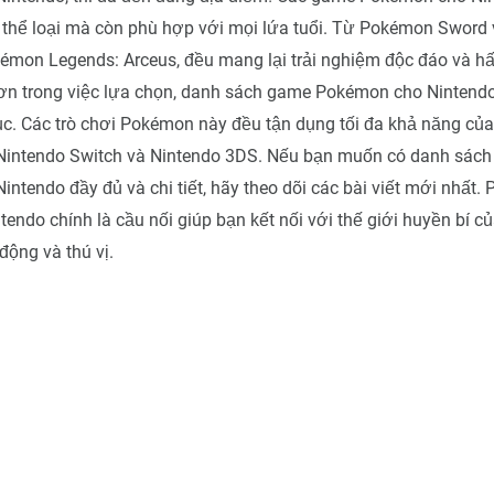
ề thể loại mà còn phù hợp với mọi lứa tuổi. Từ Pokémon Swor
émon Legends: Arceus, đều mang lại trải nghiệm độc đáo và h
ơn trong việc lựa chọn, danh sách game Pokémon cho Nintend
tục. Các trò chơi Pokémon này đều tận dụng tối đa khả năng củ
Nintendo Switch và Nintendo 3DS. Nếu bạn muốn có danh sác
ntendo đầy đủ và chi tiết, hãy theo dõi các bài viết mới nhất
tendo chính là cầu nối giúp bạn kết nối với thế giới huyền bí c
ộng và thú vị.