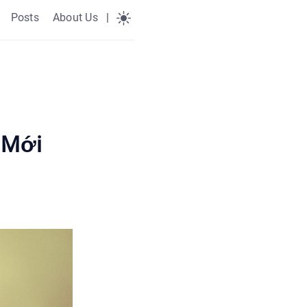
Posts
About Us
|
 Mới