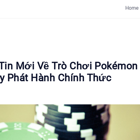
Home
Tin Mới Về Trò Chơi Pokémon
y Phát Hành Chính Thức