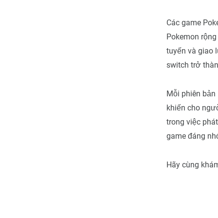
Các game Pokem
Pokemon rộng 
tuyến và giao 
switch trở thà
Mỗi phiên bản
khiến cho ngườ
trong việc phá
game đáng nhớ
Hãy cùng khám