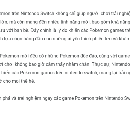
on trên Nintendo Switch không chỉ giúp người chơi trải nghi
lớn, mà còn mang đến nhiều tính năng mới, bao gồm khả năng
lưu với bạn bè. Đây chính là lý do khiến các Pokemon games tr
nh lựa chọn hàng đầu cho những ai yêu thích phiêu lưu và khá
 Pokemon mới đều có những Pokemon độc đáo, cùng với gamepl
i chơi không bao giờ cảm thấy nhàm chán. Thực sự, Nintendo 
t triển các Pokemon games trên nintendo switch, mang lại trải 
 cho mọi thế hệ.
 phá và trải nghiệm ngay các game Pokemon trên Nintendo Sw