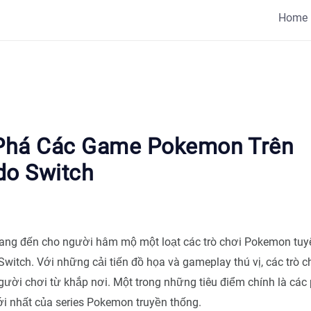
Home
há Các Game Pokemon Trên
do Switch
ang đến cho người hâm mộ một loạt các trò chơi Pokemon tuyệt
witch. Với những cải tiến đồ họa và gameplay thú vị, các trò c
người chơi từ khắp nơi. Một trong những tiêu điểm chính là các
i nhất của series Pokemon truyền thống.