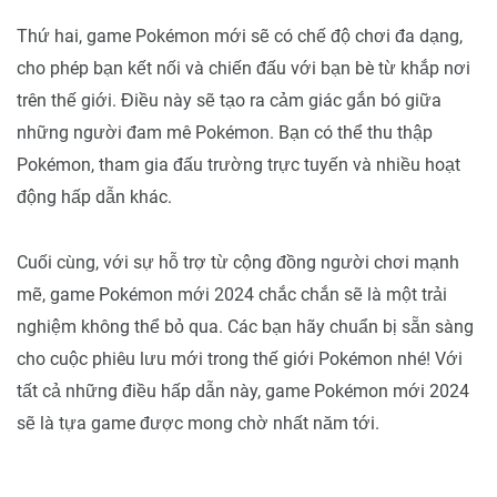
Thứ hai, game Pokémon mới sẽ có chế độ chơi đa dạng,
cho phép bạn kết nối và chiến đấu với bạn bè từ khắp nơi
trên thế giới. Điều này sẽ tạo ra cảm giác gắn bó giữa
những người đam mê Pokémon. Bạn có thể thu thập
Pokémon, tham gia đấu trường trực tuyến và nhiều hoạt
động hấp dẫn khác.
Cuối cùng, với sự hỗ trợ từ cộng đồng người chơi mạnh
mẽ, game Pokémon mới 2024 chắc chắn sẽ là một trải
nghiệm không thể bỏ qua. Các bạn hãy chuẩn bị sẵn sàng
cho cuộc phiêu lưu mới trong thế giới Pokémon nhé! Với
tất cả những điều hấp dẫn này, game Pokémon mới 2024
sẽ là tựa game được mong chờ nhất năm tới.