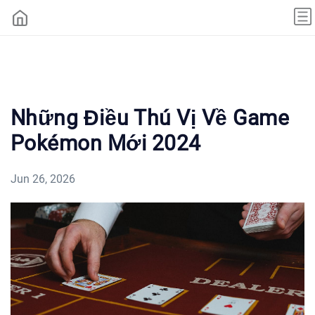
Những Điều Thú Vị Về Game
Pokémon Mới 2024
Jun 26, 2026