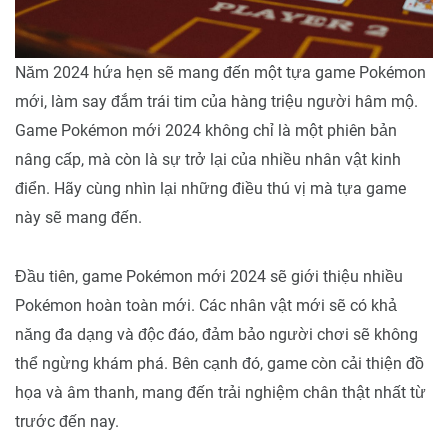
Năm 2024 hứa hẹn sẽ mang đến một tựa game Pokémon
mới, làm say đắm trái tim của hàng triệu người hâm mộ.
Game Pokémon mới 2024 không chỉ là một phiên bản
nâng cấp, mà còn là sự trở lại của nhiều nhân vật kinh
điển. Hãy cùng nhìn lại những điều thú vị mà tựa game
này sẽ mang đến.
Đầu tiên, game Pokémon mới 2024 sẽ giới thiệu nhiều
Pokémon hoàn toàn mới. Các nhân vật mới sẽ có khả
năng đa dạng và độc đáo, đảm bảo người chơi sẽ không
thể ngừng khám phá. Bên cạnh đó, game còn cải thiện đồ
họa và âm thanh, mang đến trải nghiệm chân thật nhất từ
trước đến nay.