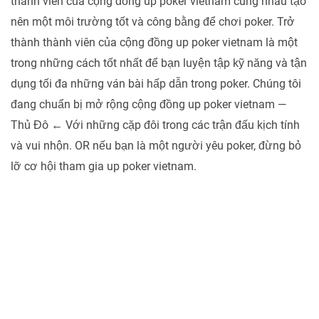
thành viên của cộng đồng up poker vietnam cùng nhau tạo
nên một môi trường tốt và công bằng để chơi poker. Trở
thành thành viên của cộng đồng up poker vietnam là một
trong những cách tốt nhất để bạn luyện tập kỹ năng và tận
dụng tối đa những ván bài hấp dẫn trong poker. Chúng tôi
đang chuẩn bị mở rộng cộng đồng up poker vietnam —
Thủ Đô ← Với những cặp đôi trong các trận đấu kịch tính
và vui nhộn. OR nếu bạn là một người yêu poker, đừng bỏ
lỡ cơ hội tham gia up poker vietnam.