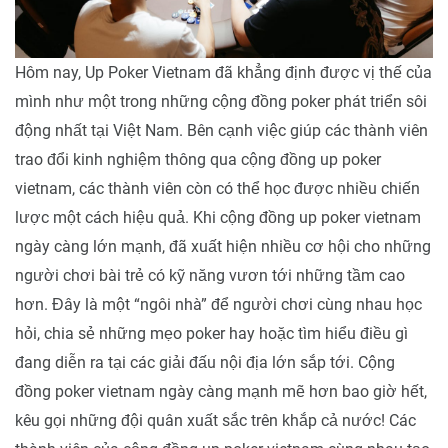
Hôm nay, Up Poker Vietnam đã khẳng định được vị thế của
mình như một trong những cộng đồng poker phát triển sôi
động nhất tại Việt Nam. Bên cạnh việc giúp các thành viên
trao đổi kinh nghiệm thông qua cộng đồng up poker
vietnam, các thành viên còn có thể học được nhiều chiến
lược một cách hiệu quả. Khi cộng đồng up poker vietnam
ngày càng lớn mạnh, đã xuất hiện nhiều cơ hội cho những
người chơi bài trẻ có kỹ năng vươn tới những tầm cao
hơn. Đây là một “ngôi nhà” để người chơi cùng nhau học
hỏi, chia sẻ những mẹo poker hay hoặc tìm hiểu điều gì
đang diễn ra tại các giải đấu nội địa lớn sắp tới. Cộng
đồng poker vietnam ngày càng mạnh mẽ hơn bao giờ hết,
kêu gọi những đội quân xuất sắc trên khắp cả nước! Các