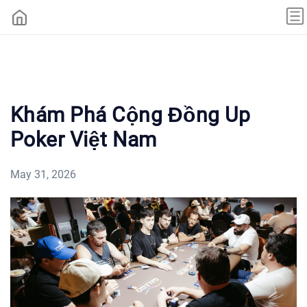
Khám Phá Cộng Đồng Up
Poker Việt Nam
May 31, 2026