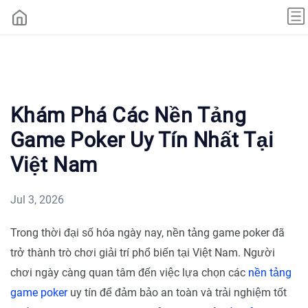
Khám Phá Các Nền Tảng
Game Poker Uy Tín Nhất Tại
Việt Nam
Jul 3, 2026
Trong thời đại số hóa ngày nay, nền tảng game poker đã
trở thành trò chơi giải trí phổ biến tại Việt Nam. Người
chơi ngày càng quan tâm đến việc lựa chọn các
nền tảng
game poker
uy tín để đảm bảo an toàn và trải nghiệm tốt