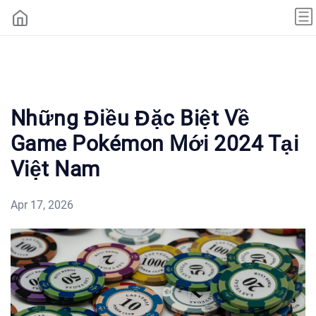
Những Điều Đặc Biệt Về
Game Pokémon Mới 2024 Tại
Việt Nam
Apr 17, 2026