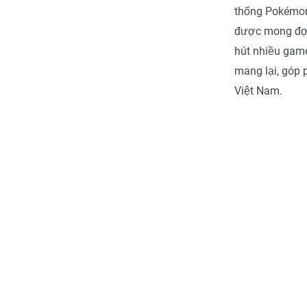
thống Pokémon
được mong đợi
hút nhiều gam
mang lại, góp 
Việt Nam.