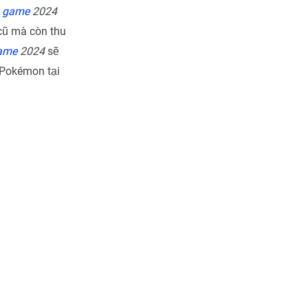
 game
2024
cũ mà còn thu
ame
2024
sẽ
 Pokémon tại