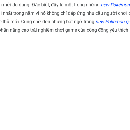
 mới đa dạng. Đặc biệt, đây là một trong những
new Pokémon
 nhất trong năm vì nó không chỉ đáp ứng nhu cầu người chơi 
e thủ mới. Cùng chờ đón những bất ngờ trong
new Pokémon g
phần nâng cao trải nghiệm chơi game của cộng đồng yêu thích