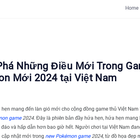
Home
há Những Điều Mới Trong G
n Mới 2024 tại Việt Nam
hẹn mang đến làn gió mới cho cộng đồng game thủ Việt Nam 
mon game
2024
. Đây là phiên bản đầy hứa hẹn, hứa hẹn mang l
đáo và hấp dẫn hơn bao giờ hết. Người chơi tại Việt Nam đan
 cập nhật mới trong
new Pokémon game
2024
, từ đồ họa đẹp 