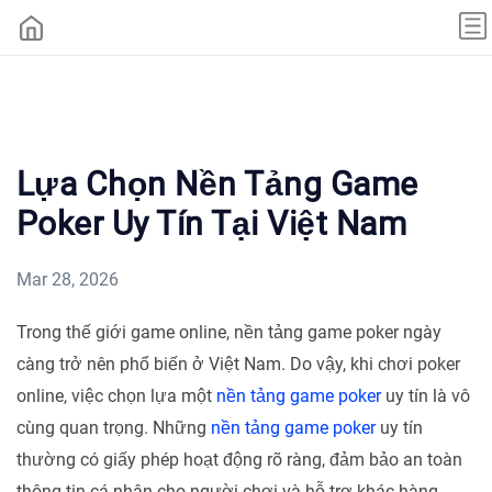
Lựa Chọn Nền Tảng Game
Poker Uy Tín Tại Việt Nam
Mar 28, 2026
Trong thế giới game online, nền tảng game poker ngày
càng trở nên phổ biến ở Việt Nam. Do vậy, khi chơi poker
online, việc chọn lựa một
nền tảng game poker
uy tín là vô
cùng quan trọng. Những
nền tảng game poker
uy tín
thường có giấy phép hoạt động rõ ràng, đảm bảo an toàn
thông tin cá nhân cho người chơi và hỗ trợ khác hàng