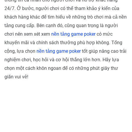
24/7. Ở bước, người chơi có thể tham khảo ý kiến của
khách hàng khác để tìm hiểu về những trò chơi mà cả nền
tảng cung cấp. Bên cạnh đó, cũng quan trọng là người
chơi nên xem xét xem
nền tảng game poker
có mức
khuyến mãi và chính sách thưởng phù hợp không. Tổng
cộng, lựa chọn
nền tảng game poker
tốt giúp nâng cao trải
nghiệm chơi, học hỏi và cơ hội thắng lớn hơn. Hãy lựa
chọn một cách khôn ngoan để có những phút giây thư
giãn vui vẻ!