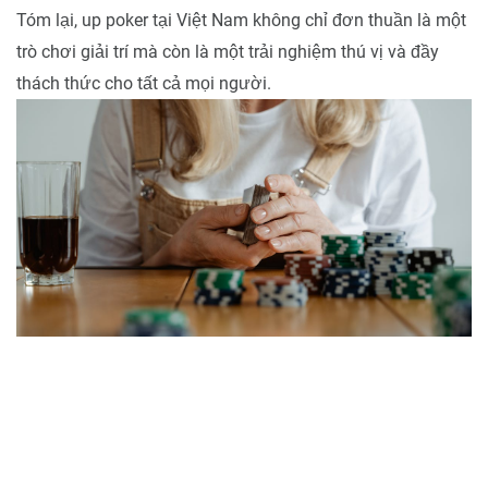
Tóm lại, up poker tại Việt Nam không chỉ đơn thuần là một
trò chơi giải trí mà còn là một trải nghiệm thú vị và đầy
thách thức cho tất cả mọi người.