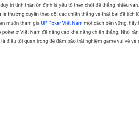
duy trì tinh thần ổn định là yếu tố then chốt để thắng nhiều ván
 là thường xuyên theo dõi các chiến thắng và thất bại để tích l
bạn muốn tham gia
UP Poker Việt Nam
một cách bền vững, hãy l
p poker ở Việt Nam để nâng cao khả năng chiến thắng. Nhớ rằn
 là điều tối quan trọng để đảm bảo trải nghiệm game vui vẻ và 