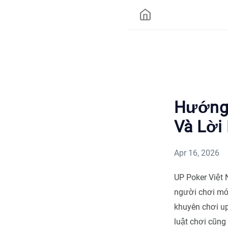
Hướng 
Và Lời
Apr 16, 2026
UP Poker Việt 
người chơi mới
khuyên chơi up
luật chơi cũng