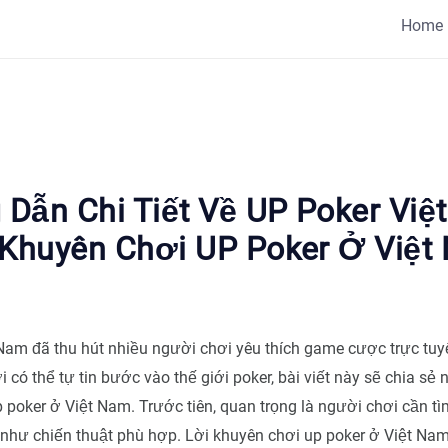
Home
Dẫn Chi Tiết Về UP Poker Việ
 Khuyên Chơi UP Poker Ở Việt
Nam đã thu hút nhiều người chơi yêu thích game cược trực tuy
 có thể tự tin bước vào thế giới poker, bài viết này sẽ chia sẻ 
 poker ở Việt Nam. Trước tiên, quan trọng là người chơi cần tì
 như chiến thuật phù hợp. Lời khuyên chơi up poker ở Việt Nam