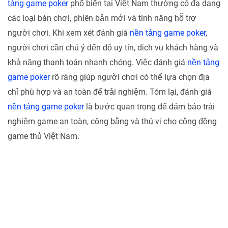
tảng game poker
phổ biến tại Việt Nam thường có đa dạng
các loại bàn chơi, phiên bản mới và tính năng hỗ trợ
người chơi. Khi xem xét đánh giá
nền tảng game poker
,
người chơi cần chú ý đến độ uy tín, dịch vụ khách hàng và
khả năng thanh toán nhanh chóng. Việc đánh giá
nền tảng
game poker
rõ ràng giúp người chơi có thể lựa chọn địa
chỉ phù hợp và an toàn để trải nghiệm. Tóm lại, đánh giá
nền tảng game poker
là bước quan trọng để đảm bảo trải
nghiệm game an toàn, công bằng và thú vị cho cộng đồng
game thủ Việt Nam.