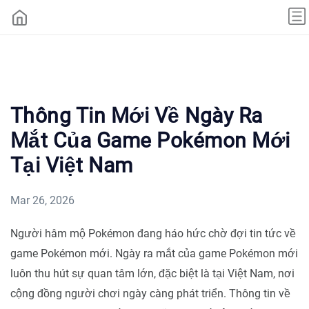
Thông Tin Mới Về Ngày Ra
Mắt Của Game Pokémon Mới
Tại Việt Nam
Mar 26, 2026
Người hâm mộ Pokémon đang háo hức chờ đợi tin tức về
game Pokémon mới. Ngày ra mắt của game Pokémon mới
luôn thu hút sự quan tâm lớn, đặc biệt là tại Việt Nam, nơi
cộng đồng người chơi ngày càng phát triển. Thông tin về