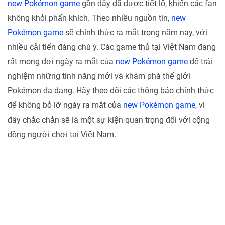
new Pokémon game
gần đây đã được tiết lộ, khiến các fan
không khỏi phấn khích. Theo nhiều nguồn tin,
new
Pokémon game
sẽ chính thức ra mắt trong năm nay, với
nhiều cải tiến đáng chú ý. Các game thủ tại Việt Nam đang
rất mong đợi ngày ra mắt của
new Pokémon game
để trải
nghiệm những tính năng mới và khám phá thế giới
Pokémon đa dạng. Hãy theo dõi các thông báo chính thức
để không bỏ lỡ ngày ra mắt của
new Pokémon game
, vì
đây chắc chắn sẽ là một sự kiện quan trọng đối với cộng
đồng người chơi tại Việt Nam.