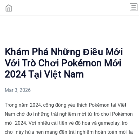
Khám Phá Những Điều Mới
Với Trò Chơi Pokémon Mới
2024 Tại Việt Nam
Mar 3, 2026
Trong năm 2024, cộng đồng yêu thích Pokémon tại Việt
Nam chờ đợi những trải nghiệm mới từ trò chơi Pokémon
mới 2024. Với nhiều cải tiến về đồ họa và gameplay, trò
chơi này hứa hẹn mang đến trải nghiệm hoàn toàn mới lạ