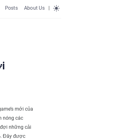
Posts
About Us
|
i
game’s mới của
m nóng các
 đợi những cải
4
. Đây được