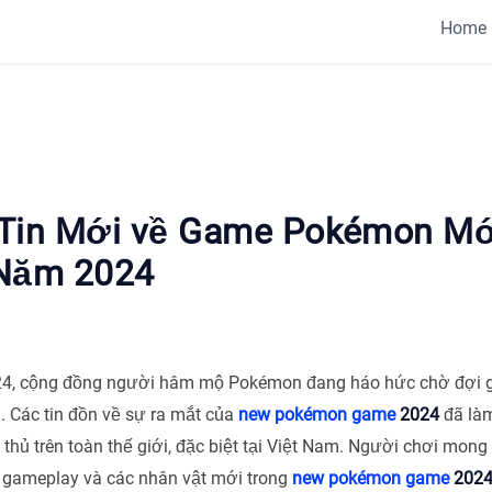
Home
Tin Mới về Game Pokémon Mớ
Năm 2024
4, cộng đồng người hâm mộ Pokémon đang háo hức chờ đợi 
 Các tin đồn về sự ra mắt của
new pokémon game
2024
đã là
thủ trên toàn thế giới, đặc biệt tại Việt Nam. Người chơi mong
, gameplay và các nhân vật mới trong
new pokémon game
202