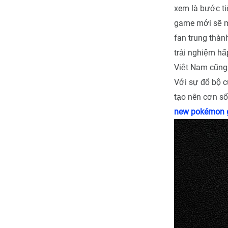
xem là bước ti
game mới sẽ m
fan trung thàn
trải nghiệm hấ
Việt Nam cũng
Với sự đổ bộ c
tạo nên cơn số
new pokémon