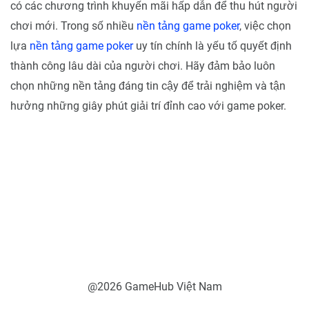
có các chương trình khuyến mãi hấp dẫn để thu hút người
chơi mới. Trong số nhiều
nền tảng game poker
, việc chọn
lựa
nền tảng game poker
uy tín chính là yếu tố quyết định
thành công lâu dài của người chơi. Hãy đảm bảo luôn
chọn những nền tảng đáng tin cậy để trải nghiệm và tận
hưởng những giây phút giải trí đỉnh cao với game poker.
@2026 GameHub Việt Nam