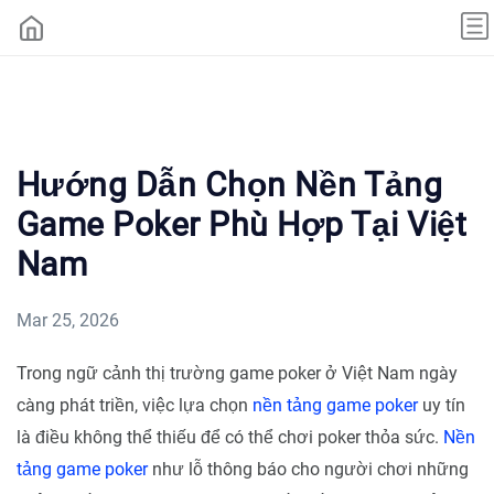
Hướng Dẫn Chọn Nền Tảng
Game Poker Phù Hợp Tại Việt
Nam
Mar 25, 2026
Trong ngữ cảnh thị trường game poker ở Việt Nam ngày
càng phát triền, việc lựa chọn
nền tảng game poker
uy tín
là điều không thể thiếu để có thể chơi poker thỏa sức.
Nền
tảng game poker
như lỗ thông báo cho người chơi những