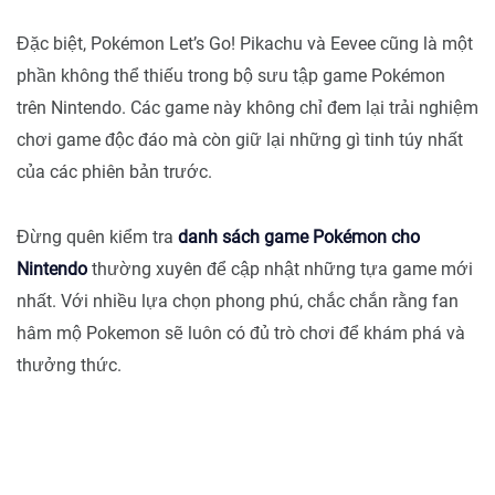
Đặc biệt, Pokémon Let’s Go! Pikachu và Eevee cũng là một
phần không thể thiếu trong bộ sưu tập game Pokémon
trên Nintendo. Các game này không chỉ đem lại trải nghiệm
chơi game độc đáo mà còn giữ lại những gì tinh túy nhất
của các phiên bản trước.
Đừng quên kiểm tra
danh sách game Pokémon cho
Nintendo
thường xuyên để cập nhật những tựa game mới
nhất. Với nhiều lựa chọn phong phú, chắc chắn rằng fan
hâm mộ Pokemon sẽ luôn có đủ trò chơi để khám phá và
thưởng thức.