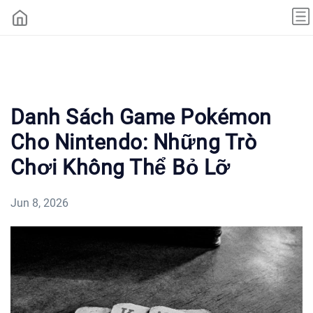
Danh Sách Game Pokémon
Cho Nintendo: Những Trò
Chơi Không Thể Bỏ Lỡ
Jun 8, 2026