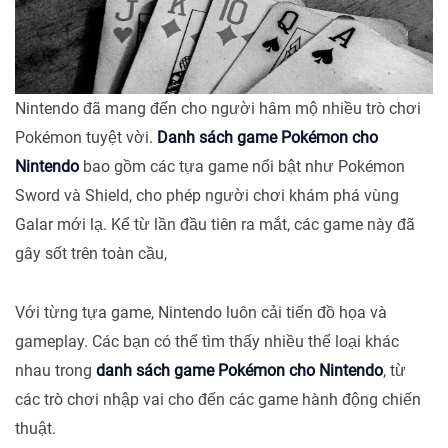
Nintendo đã mang đến cho người hâm mộ nhiều trò chơi
Pokémon tuyệt vời.
Danh sách game Pokémon cho
Nintendo
bao gồm các tựa game nổi bật như Pokémon
Sword và Shield, cho phép người chơi khám phá vùng
Galar mới lạ. Kể từ lần đầu tiên ra mắt, các game này đã
gây sốt trên toàn cầu,
Với từng tựa game, Nintendo luôn cải tiến đồ họa và
gameplay. Các bạn có thể tìm thấy nhiều thể loại khác
nhau trong
danh sách game Pokémon cho Nintendo
, từ
các trò chơi nhập vai cho đến các game hành động chiến
thuật.