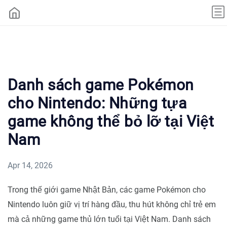
Danh sách game Pokémon
cho Nintendo: Những tựa
game không thể bỏ lỡ tại Việt
Nam
Apr 14, 2026
Trong thế giới game Nhật Bản, các game Pokémon cho
Nintendo luôn giữ vị trí hàng đầu, thu hút không chỉ trẻ em
mà cả những game thủ lớn tuổi tại Việt Nam. Danh sách