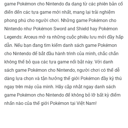
game Pokémon cho Nintendo đa dạng từ các phiên bản cổ
điển đến các tựa game mới nhất, mang lại trải nghiệm
phong phú cho người chơi. Những game Pokémon cho
Nintendo như Pokémon Sword and Shield hay Pokémon
Legends: Arceus mở ra những cuộc phiêu lưu mới đầy hấp
dẫn. Nếu bạn đang tìm kiếm danh sách game Pokémon
cho Nintendo để bắt đầu hành trình của mình, chắc chắn
không thể bỏ qua các tựa game nổi bật này. Với danh
sách game Pokémon cho Nintendo, người chơi có thể dễ
dàng lựa chọn và tận hưởng thế giới Pokémon đầy kỳ thú
ngay trên máy của mình. Hãy cập nhật ngay danh sách
game Pokémon cho Nintendo để không bỏ lỡ bất kỳ điểm
nhấn nào của thế giới Pokémon tại Việt Nam!