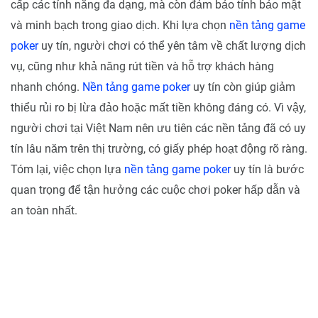
cấp các tính năng đa dạng, mà còn đảm bảo tính bảo mật
và minh bạch trong giao dịch. Khi lựa chọn
nền tảng game
poker
uy tín, người chơi có thể yên tâm về chất lượng dịch
vụ, cũng như khả năng rút tiền và hỗ trợ khách hàng
nhanh chóng.
Nền tảng game poker
uy tín còn giúp giảm
thiểu rủi ro bị lừa đảo hoặc mất tiền không đáng có. Vì vậy,
người chơi tại Việt Nam nên ưu tiên các nền tảng đã có uy
tín lâu năm trên thị trường, có giấy phép hoạt động rõ ràng.
Tóm lại, việc chọn lựa
nền tảng game poker
uy tín là bước
quan trọng để tận hưởng các cuộc chơi poker hấp dẫn và
an toàn nhất.