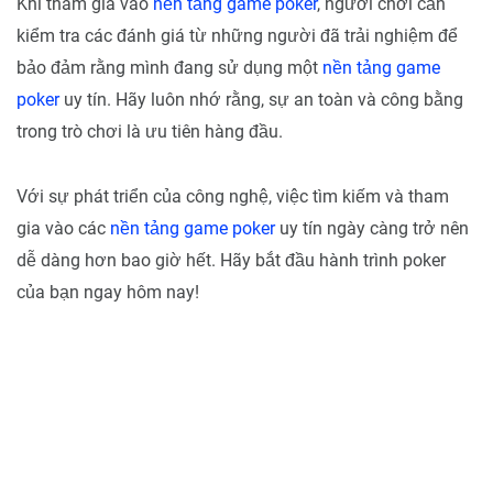
Khi tham gia vào
nền tảng game poker
, người chơi cần
kiểm tra các đánh giá từ những người đã trải nghiệm để
bảo đảm rằng mình đang sử dụng một
nền tảng game
poker
uy tín. Hãy luôn nhớ rằng, sự an toàn và công bằng
trong trò chơi là ưu tiên hàng đầu.
Với sự phát triển của công nghệ, việc tìm kiếm và tham
gia vào các
nền tảng game poker
uy tín ngày càng trở nên
dễ dàng hơn bao giờ hết. Hãy bắt đầu hành trình poker
của bạn ngay hôm nay!