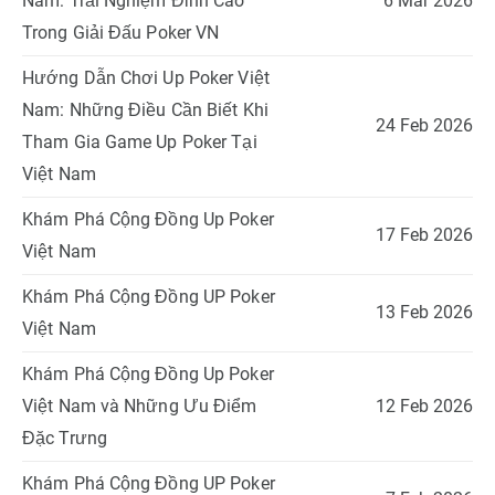
Nam: Trải Nghiệm Đỉnh Cao
6 Mar 2026
Trong Giải Đấu Poker VN
Hướng Dẫn Chơi Up Poker Việt
Nam: Những Điều Cần Biết Khi
24 Feb 2026
Tham Gia Game Up Poker Tại
Việt Nam
Khám Phá Cộng Đồng Up Poker
17 Feb 2026
Việt Nam
Khám Phá Cộng Đồng UP Poker
13 Feb 2026
Việt Nam
Khám Phá Cộng Đồng Up Poker
Việt Nam và Những Ưu Điểm
12 Feb 2026
Đặc Trưng
Khám Phá Cộng Đồng UP Poker