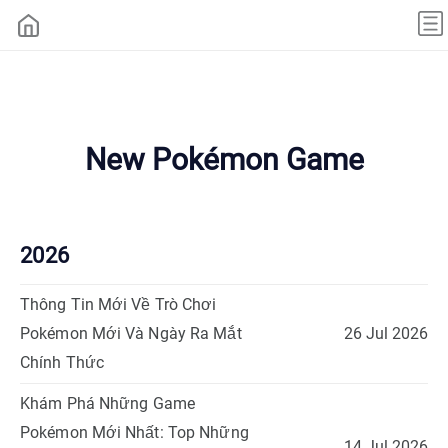
New Pokémon Game
2026
Thông Tin Mới Về Trò Chơi
Pokémon Mới Và Ngày Ra Mắt
26 Jul 2026
Chính Thức
Khám Phá Những Game
Pokémon Mới Nhất: Top Những
14 Jul 2026