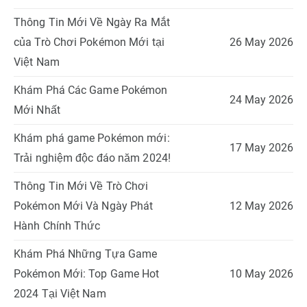
Thông Tin Mới Về Ngày Ra Mắt
của Trò Chơi Pokémon Mới tại
26 May 2026
Việt Nam
Khám Phá Các Game Pokémon
24 May 2026
Mới Nhất
Khám phá game Pokémon mới:
17 May 2026
Trải nghiệm độc đáo năm 2024!
Thông Tin Mới Về Trò Chơi
Pokémon Mới Và Ngày Phát
12 May 2026
Hành Chính Thức
Khám Phá Những Tựa Game
Pokémon Mới: Top Game Hot
10 May 2026
2024 Tại Việt Nam