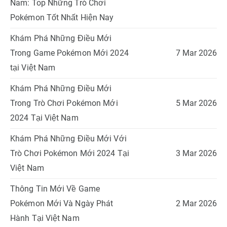
Nam: Top Những Trò Chơi
Pokémon Tốt Nhất Hiện Nay
Khám Phá Những Điều Mới
Trong Game Pokémon Mới 2024
7 Mar 2026
tại Việt Nam
Khám Phá Những Điều Mới
Trong Trò Chơi Pokémon Mới
5 Mar 2026
2024 Tại Việt Nam
Khám Phá Những Điều Mới Với
Trò Chơi Pokémon Mới 2024 Tại
3 Mar 2026
Việt Nam
Thông Tin Mới Về Game
Pokémon Mới Và Ngày Phát
2 Mar 2026
Hành Tại Việt Nam