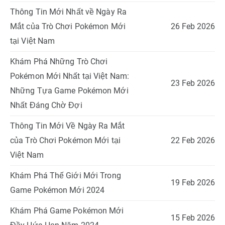
Thông Tin Mới Nhất về Ngày Ra
Mắt của Trò Chơi Pokémon Mới
26 Feb 2026
tại Việt Nam
Khám Phá Những Trò Chơi
Pokémon Mới Nhất tại Việt Nam:
23 Feb 2026
Những Tựa Game Pokémon Mới
Nhất Đáng Chờ Đợi
Thông Tin Mới Về Ngày Ra Mắt
của Trò Chơi Pokémon Mới tại
22 Feb 2026
Việt Nam
Khám Phá Thế Giới Mới Trong
19 Feb 2026
Game Pokémon Mới 2024
Khám Phá Game Pokémon Mới
15 Feb 2026