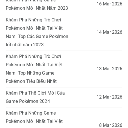
16 Mar 2026
Pokémon Mới Nhất Năm 2023
Khám Phá Những Trò Chơi
Pokémon Mới Nhất Tại Việt
14 Mar 2026
Nam: Top Các Game Pokémon
tốt nhất năm 2023
Khám Phá Những Trò Chơi
Pokémon Mới Nhất Tại Việt
13 Mar 2026
Nam: Top Những Game
Pokémon Tiêu Biểu Nhất
Khám Phá Thế Giới Mới Của
12 Mar 2026
Game Pokémon 2024
Khám Phá Những Game
Pokémon Mới Nhất Tại Việt
8 Mar 2026