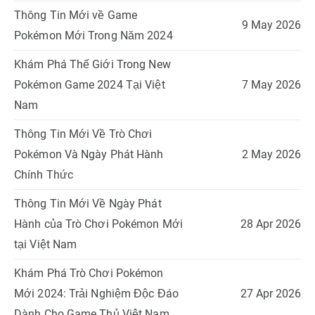
Thông Tin Mới về Game
9 May 2026
Pokémon Mới Trong Năm 2024
Khám Phá Thế Giới Trong New
Pokémon Game 2024 Tại Việt
7 May 2026
Nam
Thông Tin Mới Về Trò Chơi
Pokémon Và Ngày Phát Hành
2 May 2026
Chính Thức
Thông Tin Mới Về Ngày Phát
Hành của Trò Chơi Pokémon Mới
28 Apr 2026
tại Việt Nam
Khám Phá Trò Chơi Pokémon
Mới 2024: Trải Nghiệm Độc Đáo
27 Apr 2026
Dành Cho Game Thủ Việt Nam