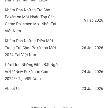
Đầy Hứa Hẹn Năm 2024
Khám Phá Những Trò Chơi
Pokémon Mới Nhất: Top Các
9 Feb 2026
Game Pokémon Mới Nhất Tại
Việt Nam
Khám Phá Những Điều Mới
Trong Trò Chơi Pokémon Mới
26 Jan 2026
2024 Tại Việt Nam
Hứa Hẹn Những Điều Bất Ngờ
Với **New Pokémon Game
24 Jan 2026
2024** Tại Việt Nam
About Us
23 Jan 2026